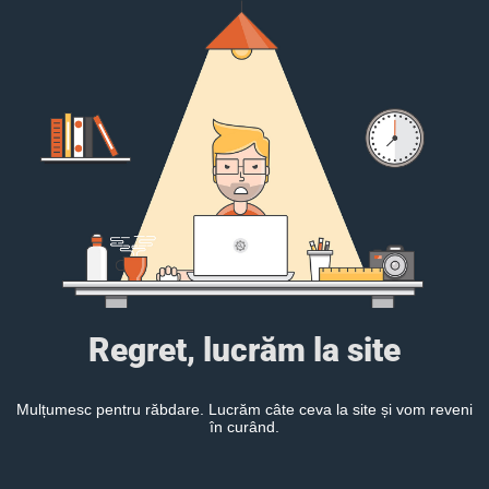
Regret, lucrăm la site
Mulțumesc pentru răbdare. Lucrăm câte ceva la site și vom reveni
în curând.