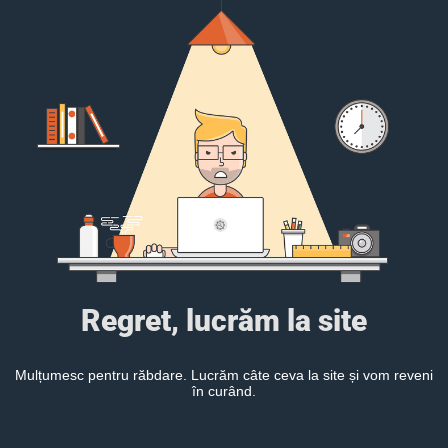
Regret, lucrăm la site
Mulțumesc pentru răbdare. Lucrăm câte ceva la site și vom reveni
în curând.