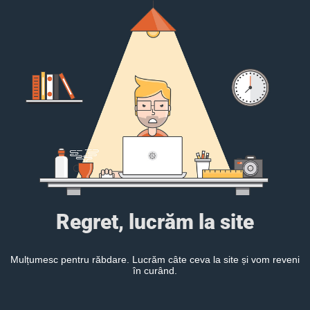
Regret, lucrăm la site
Mulțumesc pentru răbdare. Lucrăm câte ceva la site și vom reveni
în curând.