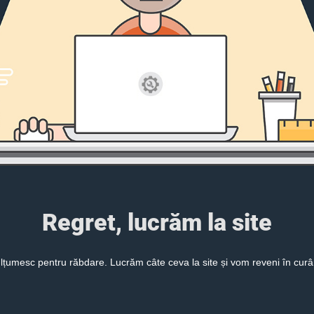
Regret, lucrăm la site
lțumesc pentru răbdare. Lucrăm câte ceva la site și vom reveni în curâ